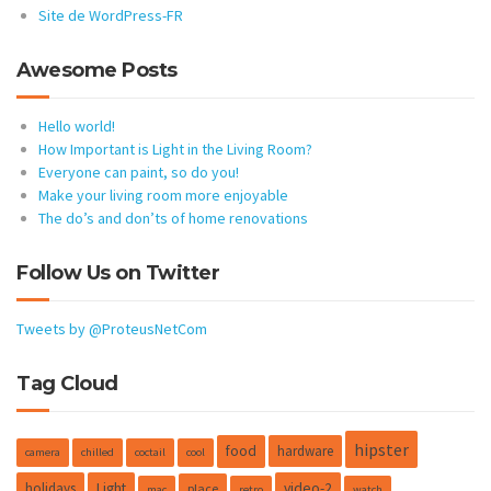
Site de WordPress-FR
Awesome Posts
Hello world!
How Important is Light in the Living Room?
Everyone can paint, so do you!
Make your living room more enjoyable
The do’s and don’ts of home renovations
Follow Us on Twitter
Tweets by @ProteusNetCom
Tag Cloud
hipster
food
hardware
camera
chilled
coctail
cool
holidays
Light
video-2
place
mac
retro
watch