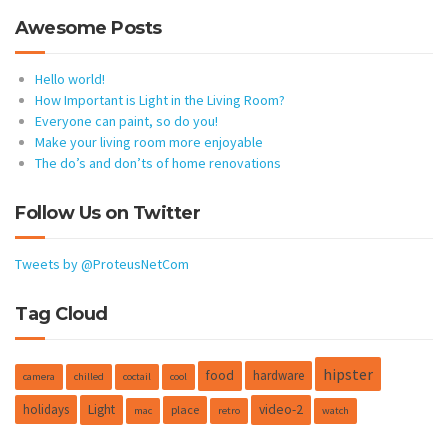
Awesome Posts
Hello world!
How Important is Light in the Living Room?
Everyone can paint, so do you!
Make your living room more enjoyable
The do’s and don’ts of home renovations
Follow Us on Twitter
Tweets by @ProteusNetCom
Tag Cloud
hipster
food
hardware
camera
chilled
coctail
cool
holidays
Light
video-2
place
mac
retro
watch