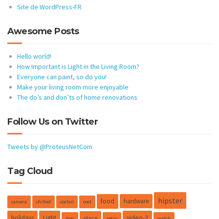
Site de WordPress-FR
Awesome Posts
Hello world!
How Important is Light in the Living Room?
Everyone can paint, so do you!
Make your living room more enjoyable
The do’s and don’ts of home renovations
Follow Us on Twitter
Tweets by @ProteusNetCom
Tag Cloud
hipster
food
hardware
camera
chilled
coctail
cool
holidays
Light
video-2
place
mac
retro
watch