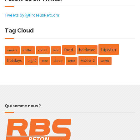
Tweets by @ProteusNetCom
Tag Cloud
hipster
food
hardware
camera
chilled
coctail
cool
holidays
Light
video-2
place
mac
retro
watch
Qui somme nous ?